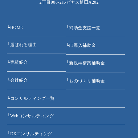
2丁目908‐2ルピナス植田A202
└
HOME
└
補助金支援一覧
└
選ばれる理由
└
IT導入補助金
└
実績紹介
└
新規再構築補助金
└
会社紹介
└
ものづくり補助金
└
コンサルティング一覧
└
Webコンサルティング
└
DXコンサルティング