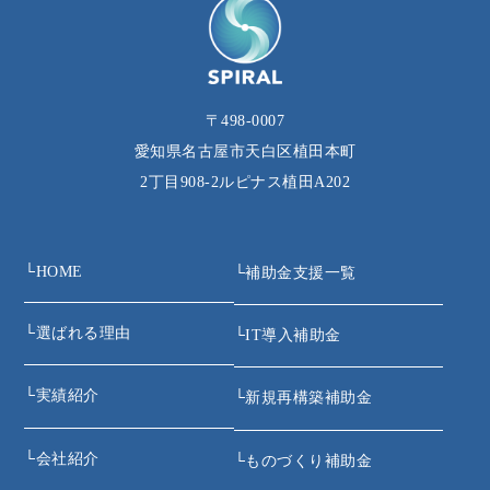
〒498-0007
愛知県名古屋市天白区植田本町
2丁目908‐2ルピナス植田A202
└
HOME
└
補助金支援一覧
└
選ばれる理由
└
IT導入補助金
└
実績紹介
└
新規再構築補助金
└
会社紹介
└
ものづくり補助金