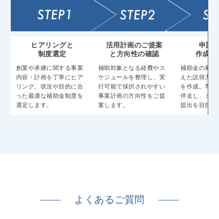
ヒアリングと
活用計画のご提案
申請
制度選定
と方向性の確認
作成サ
創業や承継に関する事業
補助対象となる経費やス
補助金の審査
内容・計画を丁寧にヒア
ケジュールを整理し、実
えた説得力あ
リング。状況や目的に合
行可能で採択されやすい
を作成。専門
った最適な補助金制度を
事業計画の方向性をご提
伴走し、ミス
選定します。
案します。
提出を目指し
よくあるご質問