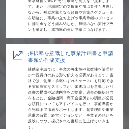
業承継補助金の中から最適な制度をご提案しま
す。また、地域限定の支援策や加点要件も考慮し
ながら、補助対象となる経費や実施スケジュール
を明確に。事業の立ち上げや事業承継のプロセス
に補助金をどう組み込むか、無理のない実行プラ
ンを策定し、成功率の高い申請につなげます。
採択率を意識した事業計画書と申請
書類の作成支援
補助金申請では、事業の将来性や収益性を論理的
かつ説得力のある形で伝える必要があります。当
社では、創業・承継いずれのケースにも対応でき
る実績豊富なスタッフが、審査項目を意識した計
画書の構成や記述内容をご提案。過去の採択傾向
をもとに、金融機関・商工会議所との調整が必要
な項目についてもアドバイスを行い、事前準備か
ら完成まで徹底サポートします。創業理由や事業
承継の背景、経営ビジョンなど、事業者の想いを
反映しつつ、採択される書類に仕上げていきま
す。