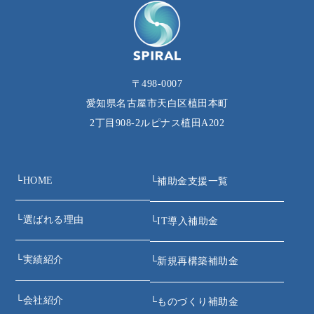
〒498-0007
愛知県名古屋市天白区植田本町
2丁目908‐2ルピナス植田A202
└
HOME
└
補助金支援一覧
└
選ばれる理由
└
IT導入補助金
└
実績紹介
└
新規再構築補助金
└
会社紹介
└
ものづくり補助金