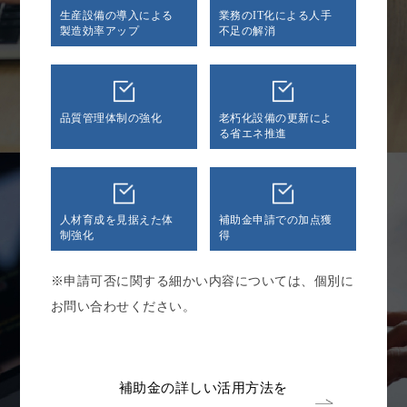
生産設備の導入による
業務のIT化による人手
製造効率アップ
不足の解消
品質管理体制の強化
老朽化設備の更新によ
る省エネ推進
人材育成を見据えた体
補助金申請での加点獲
制強化
得
※申請可否に関する細かい内容については、個別に
お問い合わせください。
補助金の詳しい活用方法を