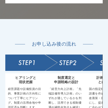
お申し込み後の流れ
ヒアリングと
制度選定と
計画書
現状把握
申請戦略の設計
と内
経営課題や設備投資の目
「経営力向上計画」「先
国の指定様式
的、事業計画の方向性に
端設備等導入計画」のい
請書を作成。
ついて丁寧にヒアリン
ずれが適しているかを判
改善策・目標
グ。制度の活用余地や申
断し、活用できる税制優
にし、提出先
請可否を判断します。
遇や補助金加点も確認し
に合わせてブ