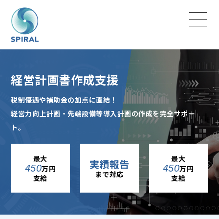
経営計画書作成支援
税制優遇や補助金の加点に直結！
経営力向上計画・先端設備等導入計画の作成を完全サポー
ト。
最大
最大
実績報告
450
450
万円
万円
まで対応
支給
支給