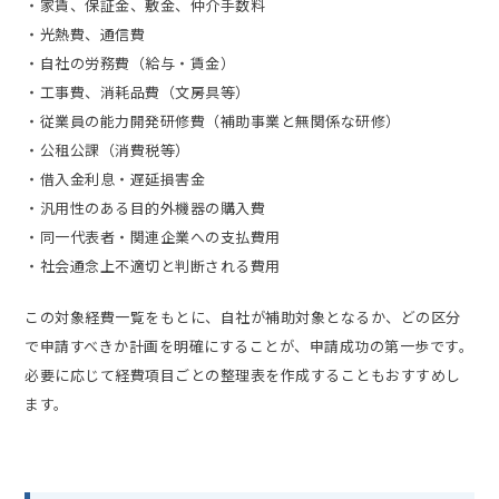
・家賃、保証金、敷金、仲介手数料
・光熱費、通信費
・自社の労務費（給与・賃金）
・工事費、消耗品費（文房具等）
・従業員の能力開発研修費（補助事業と無関係な研修）
・公租公課（消費税等）
・借入金利息・遅延損害金
・汎用性のある目的外機器の購入費
・同一代表者・関連企業への支払費用
・社会通念上不適切と判断される費用
この対象経費一覧をもとに、自社が補助対象となるか、どの区分
で申請すべきか計画を明確にすることが、申請成功の第一歩です。
必要に応じて経費項目ごとの整理表を作成することもおすすめし
ます。