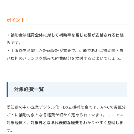
ポイント
・補助金は
経費全体に対して補助率を乗じた額が支給される
仕組
みです。
・上限額を意識した計画設計が重要で、可能であれば補助率・自
己負担のバランスを鑑みた経費配分を検討するとよいでしょう。
対象経費一覧
愛知県の中小企業デジタル化・DX支援補助金では、A～Cの各区分
ごとに補助対象となる経費が細かく定められています。ここでは
対象経費と、
対象外となる代表的な経費
をわかりやすく整理しま
す。