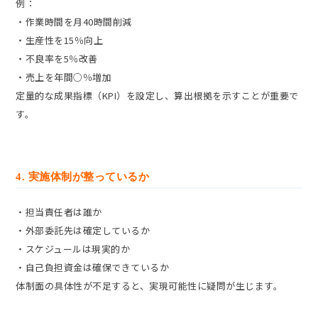
例：
・作業時間を月40時間削減
・生産性を15％向上
・不良率を5％改善
・売上を年間○％増加
定量的な成果指標（KPI）を設定し、算出根拠を示すことが重要で
す。
4. 実施体制が整っているか
・担当責任者は誰か
・外部委託先は確定しているか
・スケジュールは現実的か
・自己負担資金は確保できているか
体制面の具体性が不足すると、実現可能性に疑問が生じます。