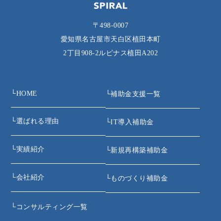
〒498-0007
愛知県名古屋市天白区植田本町
2丁目908‐2ルピナス植田A202
└
HOME
└
補助金支援一覧
└
選ばれる理由
└
IT導入補助金
└
実績紹介
└
新規再構築補助金
└
会社紹介
└
ものづくり補助金
└
コンサルティング一覧