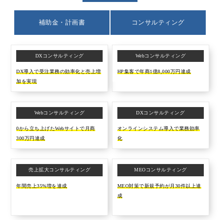
補助金・計画書
コンサルティング
DXコンサルティング
Webコンサルティング
DX導入で受注業務の効率化と売上増
HP集客で年商1億8,000万円達成
加を実現
Webコンサルティング
DXコンサルティング
0から立ち上げたWebサイトで月商
オンラインシステム導入で業務効率
300万円達成
化
売上拡大コンサルティング
MEOコンサルティング
年間売上35%増を達成
MEO対策で新規予約が月30件以上達
成